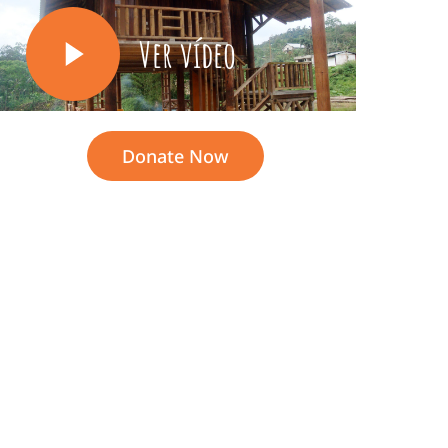
Ver vídeo
Donate Now