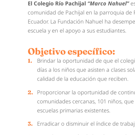
El Coleg
io Río Pachijal
“Marco Nahuel”
es
comunidad de P
achijal en la
parroquia de 
Ecu
ador. La Fundación Nah
uel ha desemp
escuela y
en el apoyo a
sus estudiantes.
Objetivo específico:
Brindar la oportunidad de que el cole
días a los niños que asisten a clases so
calidad de la educación que reciben.
Proporcionar la oportunidad de continu
comunidades cercanas, 101 niños, que
escuelas primarias existentes.
Erradicar o disminuir el índice de traba