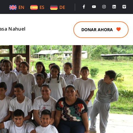
EN
ES
DE
asa Nahuel
DONAR AHORA