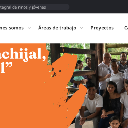
tegral de niños y jóvenes
nes somos
Áreas de trabajo
Proyectos
C
chijal,
l”