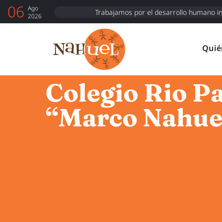
06
Ago
Trabajamos por el desarrollo humano in
2026
Quié
Colegio Rio Pa
“Marco Nahue