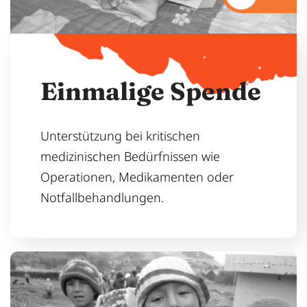
E
i
n
m
a
l
i
g
e
S
p
e
n
d
e
Unterstützung bei kritischen
medizinischen Bedürfnissen wie
Operationen, Medikamenten oder
Notfallbehandlungen.