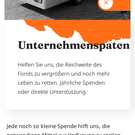
U
n
t
e
r
n
e
h
m
e
n
s
p
a
t
e
n
Helfen Sie uns, die Reichweite des
Fonds zu vergrößern und noch mehr
Leben zu retten. Jährliche Spenden
oder direkte Unterstützung.
Jede noch so kleine Spende hilft uns, die