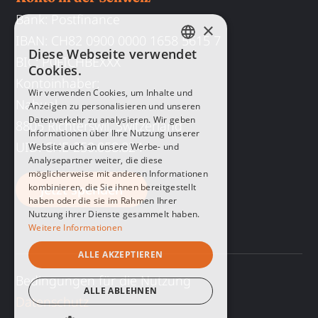
Bank:
Postfinance
×
IBAN:
CH82 0900 0000 1658 5615 7
Diese Webseite verwendet
ENGLISH
BIC:
P0FICHBEXXX
Cookies.
Kontoinhaber:
SPANISH
Wir verwenden Cookies, um Inhalte und
Nahuel
Anzeigen zu personalisieren und unseren
GERMAN
Datenverkehr zu analysieren. Wir geben
8805 Richterswil, Switzerland
Informationen über Ihre Nutzung unserer
UID
: CHE-250.058.824
Website auch an unsere Werbe- und
Analysepartner weiter, die diese
möglicherweise mit anderen Informationen
kombinieren, die Sie ihnen bereitgestellt
Jetzt spenden
haben oder die sie im Rahmen Ihrer
Nutzung ihrer Dienste gesammelt haben.
Weitere Informationen
ALLE AKZEPTIEREN
Bedingungen für die Nutzung
ALLE ABLEHNEN
Datenschutz