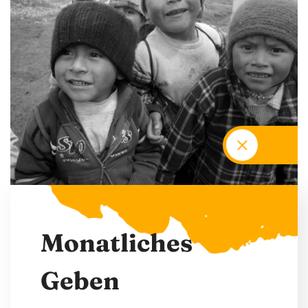
M
o
n
a
t
l
i
c
h
e
s
G
e
b
e
n