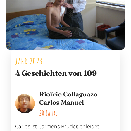
Jahr 2023
4 Geschichten von 109
Rodríguez Naranjo Ana
Valentina
20 Jahre
Valentina ist das zweite von 5
Ar