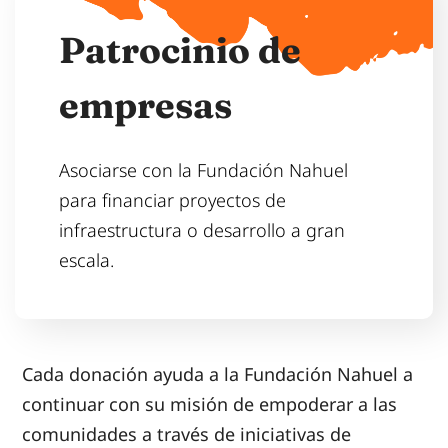
P
a
t
r
o
c
i
n
i
o
d
e
e
m
p
r
e
s
a
s
Asociarse con la Fundación Nahuel
para financiar proyectos de
infraestructura o desarrollo a gran
escala.
Cada donación ayuda a la Fundación Nahuel a
continuar con su misión de empoderar a las
comunidades a través de iniciativas de