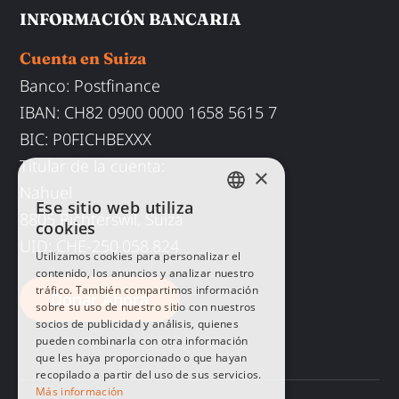
INFORMACIÓN BANCARIA
Cuenta en Suiza
Banco: Postfinance
IBAN
:
CH82 0900 0000 1658 5615 7
BIC
:
P0FICHBEXXX
Titular de la cuenta:
×
Nahuel
Ese sitio web utiliza
ENGLISH
8805 Richterswil, Suiza
cookies
UID
: CHE-250.058.824
SPANISH
Utilizamos cookies para personalizar el
contenido, los anuncios y analizar nuestro
GERMAN
tráfico. También compartimos información
Donar Ahora
sobre su uso de nuestro sitio con nuestros
socios de publicidad y análisis, quienes
pueden combinarla con otra información
que les haya proporcionado o que hayan
recopilado a partir del uso de sus servicios.
Más información