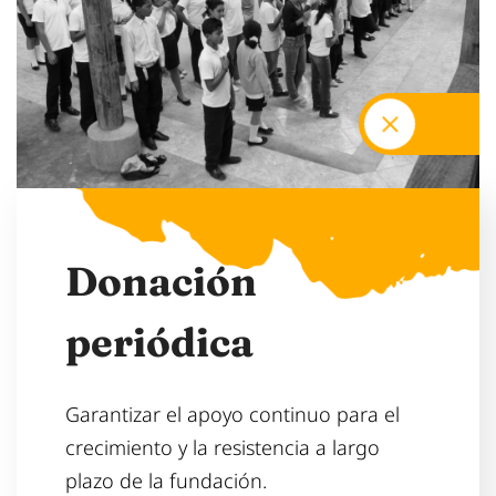
D
o
n
a
c
i
ó
n
p
e
r
i
ó
d
i
c
a
Garantizar el apoyo continuo para el
crecimiento y la resistencia a largo
plazo de la fundación.