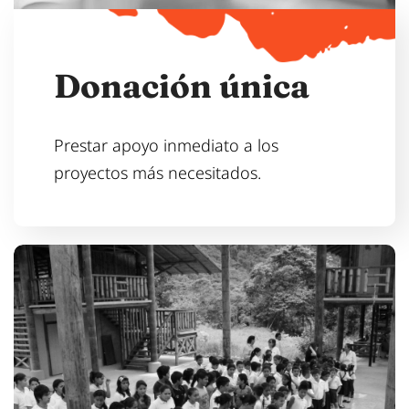
D
o
n
a
c
i
ó
n
ú
n
i
c
a
Prestar apoyo inmediato a los
proyectos más necesitados.