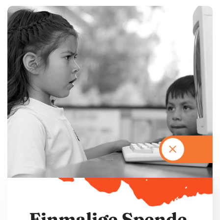
E
i
n
m
a
l
i
g
e
S
p
e
n
d
e