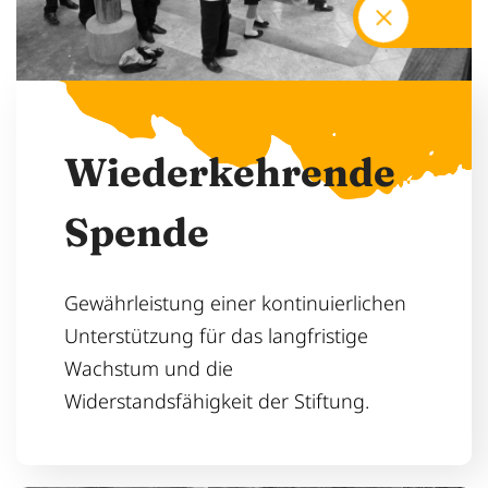
W
i
e
d
e
r
k
e
h
r
e
n
d
e
S
p
e
n
d
e
Gewährleistung einer kontinuierlichen
Unterstützung für das langfristige
Wachstum und die
Widerstandsfähigkeit der Stiftung.