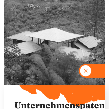
U
n
t
e
r
n
e
h
m
e
n
s
p
a
t
e
n