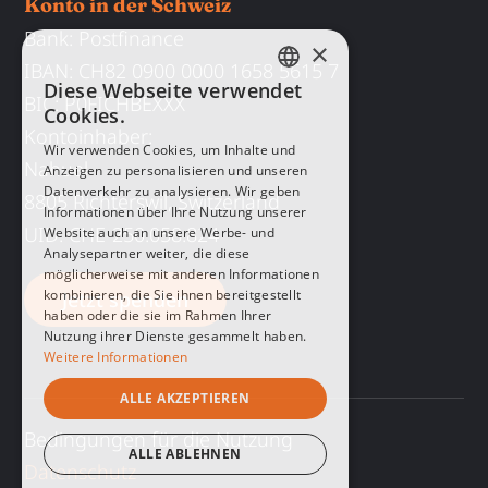
Konto in der Schweiz
Bank:
Postfinance
×
IBAN:
CH82 0900 0000 1658 5615 7
Diese Webseite verwendet
ENGLISH
BIC:
P0FICHBEXXX
Cookies.
Kontoinhaber:
SPANISH
Wir verwenden Cookies, um Inhalte und
Nahuel
Anzeigen zu personalisieren und unseren
GERMAN
Datenverkehr zu analysieren. Wir geben
8805 Richterswil, Switzerland
Informationen über Ihre Nutzung unserer
UID
: CHE-250.058.824
Website auch an unsere Werbe- und
Analysepartner weiter, die diese
möglicherweise mit anderen Informationen
kombinieren, die Sie ihnen bereitgestellt
Jetzt spenden
haben oder die sie im Rahmen Ihrer
Nutzung ihrer Dienste gesammelt haben.
Weitere Informationen
ALLE AKZEPTIEREN
Bedingungen für die Nutzung
ALLE ABLEHNEN
Datenschutz